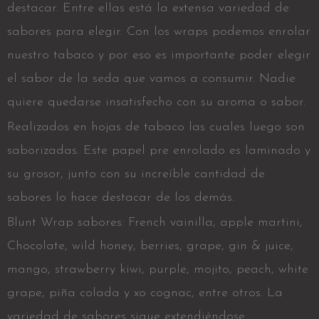
destacar. Entre ellas está la extensa variedad de
sabores para elegir. Con los wraps podemos enrolar
nuestro tabaco y por eso es importante poder elegir
el sabor de la seda que vamos a consumir. Nadie
quiere quedarse insatisfecho con su aroma o sabor.
Realizados en hojas de tabaco las cuales luego son
saborizadas. Este papel pre enrolado es laminado y
su grosor, junto con su increíble cantidad de
sabores lo hace destacar de los demás.
Blunt Wrap sabores: French vainilla, apple martini,
Chocolate, wild honey, berries, grape, gin & juice,
mango, strawberry kiwi, purple, mojito, peach, white
grape, piña colada y
xo cognac, entre otros. La
variedad de sabores sigue extendiéndose.