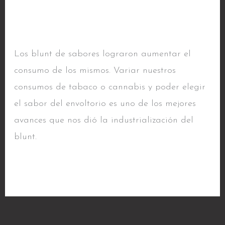
Blunt de Sabores
Blunt
de
sabores
/ Por
alfacentauri
Sabores
Los blunt de sabores lograron aumentar el
consumo de los mismos. Variar nuestros
consumos de tabaco o cannabis y poder elegir
el sabor del envoltorio es uno de los mejores
avances que nos dió la industrialización del
blunt.
Read More »