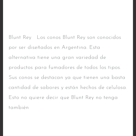
Blunt Rey
Blunt
Rey
Marcas
/ Por
alfacentauri
Blunt Rey Los conos Blunt Rey son conocidos
por ser diseñados en Argentina. Esta
alternativa tiene una gran variedad de
productos para fumadores de todos los tipos.
Sus conos se destacan ya que tienen una basta
cantidad de sabores y están hechos de celulosa.
Esto no quiere decir que Blunt Rey no tenga
también
Read More »