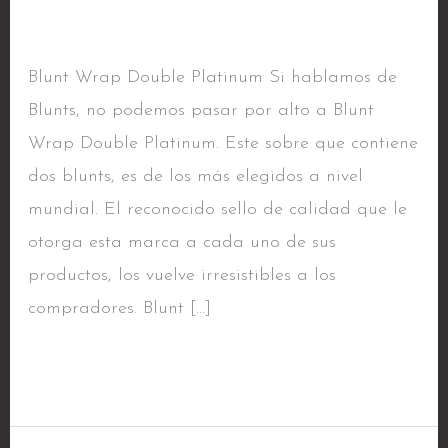
Platinum
Marcas
/ Por
alfacentauri
Blunt Wrap Double Platinum Si hablamos de
Blunts, no podemos pasar por alto a Blunt
Wrap Double Platinum. Este sobre que contiene
dos blunts, es de los más elegidos a nivel
mundial. El reconocido sello de calidad que le
otorga esta marca a cada uno de sus
productos, los vuelve irresistibles a los
compradores. Blunt […]
Read More »